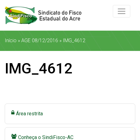
Início
»
AGE 08/12/2016
»
IMG_4612
IMG_4612
Área restrita
Conheça o SindiFisco-AC