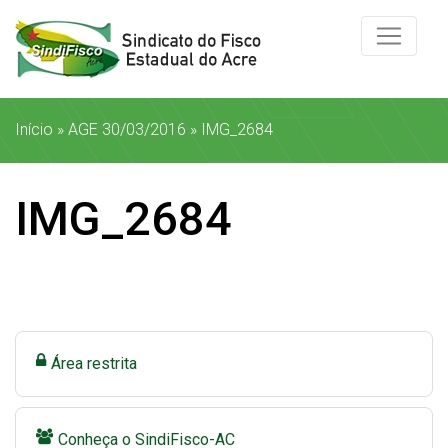
Início
»
AGE 30/03/2016
»
IMG_2684
IMG_2684
Área restrita
Conheça o SindiFisco-AC