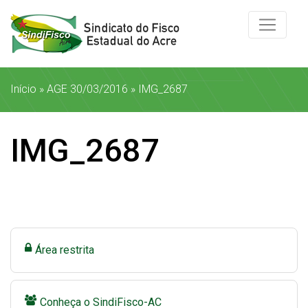
Início
»
AGE 30/03/2016
»
IMG_2687
IMG_2687
Área restrita
Conheça o SindiFisco-AC