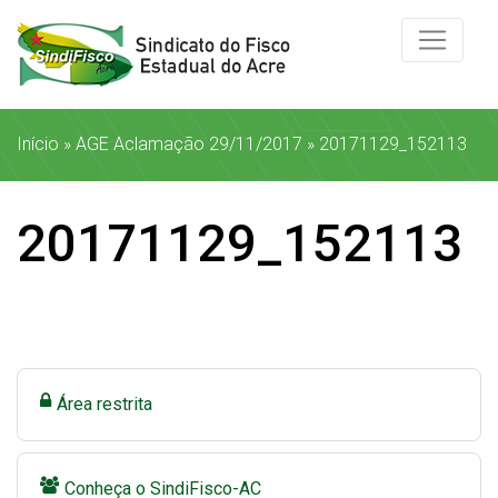
Início
»
AGE Aclamação 29/11/2017
»
20171129_152113
20171129_152113
Área restrita
Conheça o SindiFisco-AC