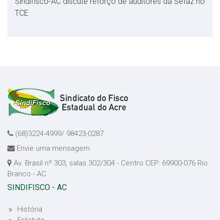
Sindifisco-AC discute reforço de auditores da Sefaz no
TCE
(68)3224-4999/ 98423-0287
Envie uma mensagem
Av. Brasil nº 303, salas 302/304 - Centro CEP: 69900-076 Rio
Branco - AC
SINDIFISCO - AC
História