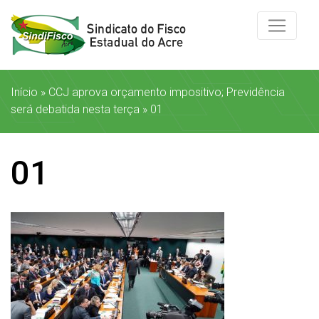
Início
»
CCJ aprova orçamento impositivo; Previdência
será debatida nesta terça
»
01
01