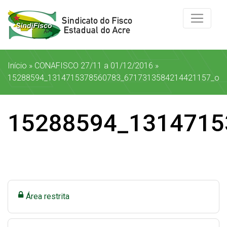
Início
»
CONAFISCO 27/11 a 01/12/2016
»
15288594_1314715378560783_6717313584214421157_o
15288594_1314715
Área restrita