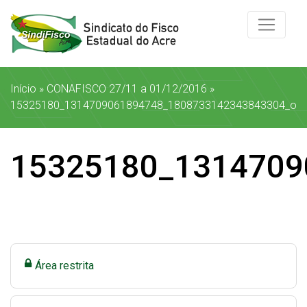
Início
»
CONAFISCO 27/11 a 01/12/2016
»
15325180_1314709061894748_1808733142343843304_o
15325180_1314709
Área restrita