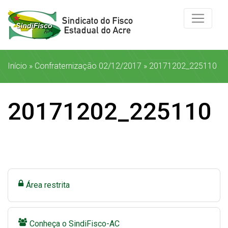
Início
»
Confraternização 02/12/2017
»
20171202_225110
20171202_225110
Área restrita
Conheça o SindiFisco-AC