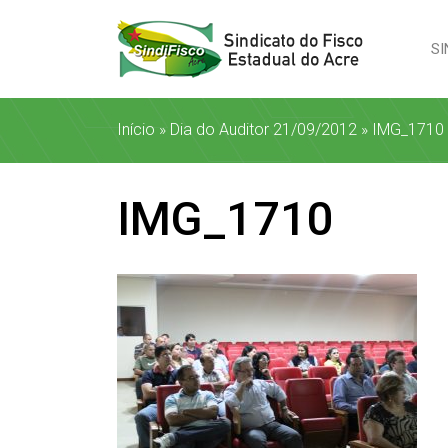
SI
Início
»
Dia do Auditor 21/09/2012
»
IMG_1710
IMG_1710