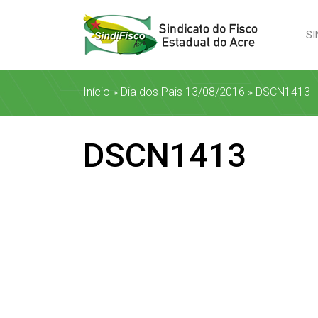
SI
Início
»
Dia dos Pais 13/08/2016
»
DSCN1413
DSCN1413