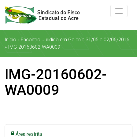
Início
»
Encontro Juridico em Goiânia 31/05 a 02/06/2016
»
IMG-20160602-WA0009
IMG-20160602-
WA0009
Área restrita