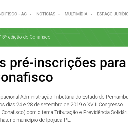
NDIFISCO - AC
NOTÍCIAS
MULTIMÍDIA
ESPAÇO JURÍDI
a 18ª edição do Conafisco
s pré-inscrições para
Conafisco
pacional Administração Tributária do Estado de Pernamb
re os dias 24 e 28 de setembro de 2019 o XVIII Congresso
III Conafisco) com o tema Tributação e Previdência Solidár
nhas, no município de Ipojuca-PE.