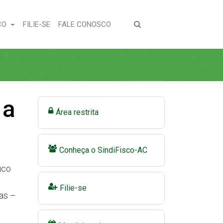
(CURRENT)
(CURRENT)
CO
FILIE-SE
FALE CONOSCO
 a
Área restrita
Conheça o SindiFisco-AC
uco
Filie-se
ias –