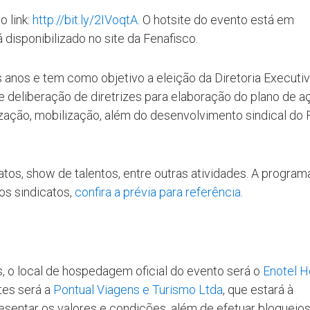
o link:
http://bit.ly/2IVoqtA
. O hotsite do evento está em
 disponibilizado no site da Fenafisco.
ês anos e tem como objetivo a eleição da Diretoria Executiv
e deliberação de diretrizes para elaboração do plano de a
ização, mobilização, além do desenvolvimento sindical do 
os, show de talentos, entre outras atividades. A progra
aos sindicatos,
confira a prévia para referência
.
, o local de hospedagem oficial do evento será o
Enotel H
tes será a
Pontual Viagens e Turismo Ltda
, que estará à
resentar os valores e condições, além de efetuar bloqueio