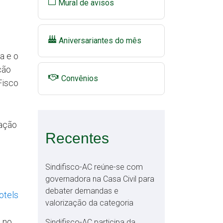
Mural de avisos
Aniversariantes do mês
a e o
ção
Convênios
Fisco
mação
Recentes
Sindifisco-AC reúne-se com
governadora na Casa Civil para
debater demandas e
otels
valorização da categoria
s no
Sindifisco-AC participa da