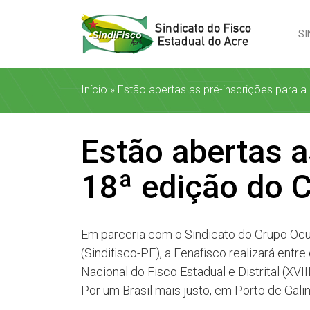
SI
Início
»
Estão abertas as pré-inscrições para 
Estão abertas a
18ª edição do 
Em parceria com o Sindicato do Grupo Ocu
(Sindifisco-PE), a Fenafisco realizará ent
Nacional do Fisco Estadual e Distrital (XV
Por um Brasil mais justo, em Porto de Gali