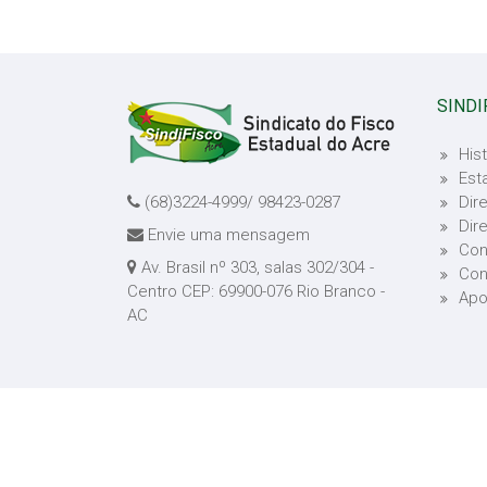
SINDI
Hist
Est
(68)3224-4999/ 98423-0287
Dire
Dir
Envie uma mensagem
Con
Av. Brasil nº 303, salas 302/304 -
Con
Centro CEP: 69900-076 Rio Branco -
Apo
AC