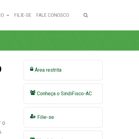
(CURRENT)
(CURRENT)
CO
FILIE-SE
FALE CONOSCO
o
Área restrita
Conheça o SindiFisco-AC
Filie-se
r o
,