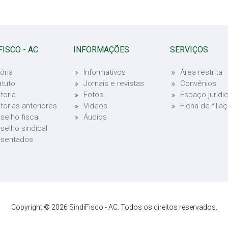
FISCO - AC
INFORMAÇÕES
SERVIÇOS
ória
Informativos
Área restrita
atuto
Jornais e revistas
Convênios
toria
Fotos
Espaço jurídi
etorias anteriores
Vídeos
Ficha de filia
selho fiscal
Áudios
selho sindical
sentados
Copyright © 2026 SindiFisco - AC. Todos os direitos reservados.