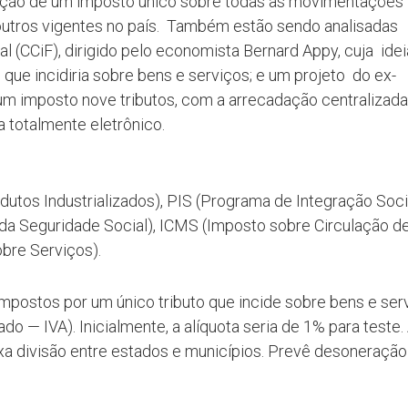
oção de um imposto único sobre todas as movimentações
os outros vigentes no país. Também estão sendo analisadas
 (CCiF), dirigido pelo economista Bernard Appy, cuja idei
 que incidiria sobre bens e serviços; e um projeto do ex-
um imposto nove tributos, com a arrecadação centralizada
totalmente eletrônico.
utos Industrializados), PIS (Programa de Integração Socia
 da Seguridade Social), ICMS (Imposto sobre Circulação d
bre Serviços).
o impostos por um único tributo que incide sobre bens e ser
 — IVA). Inicialmente, a alíquota seria de 1% para teste.
xa divisão entre estados e municípios. Prevê desoneração