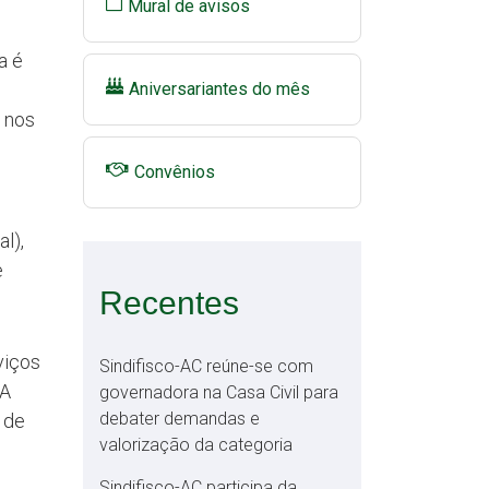
Mural de avisos
a é
Aniversariantes do mês
 nos
Convênios
l),
e
Recentes
viços
Sindifisco-AC reúne-se com
 A
governadora na Casa Civil para
debater demandas e
 de
valorização da categoria
Sindifisco-AC participa da