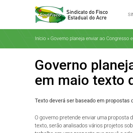
SI
Início
»
Governo planeja enviar ao Congresso e
Governo planej
em maio texto d
Texto deverá ser baseado em propostas de
O governo pretende enviar uma proposta de
texto, serão analisados vários projetos sob