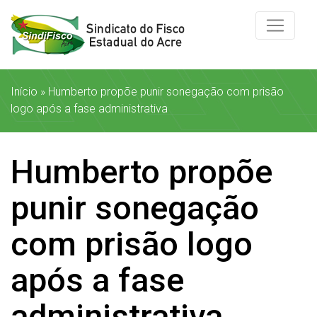
Início
»
Humberto propõe punir sonegação com prisão
logo após a fase administrativa
Humberto propõe
punir sonegação
com prisão logo
após a fase
administrativa