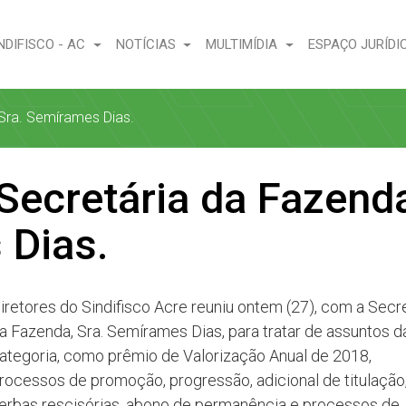
NDIFISCO - AC
NOTÍCIAS
MULTIMÍDIA
ESPAÇO JURÍDI
Sra. Semírames Dias.
Secretária da Fazend
 Dias.
iretores do Sindifisco Acre reuniu ontem (27), com a Secr
a Fazenda, Sra. Semírames Dias, para tratar de assuntos d
ategoria, como prêmio de Valorização Anual de 2018,
rocessos de promoção, progressão, adicional de titulação
erbas rescisórias, abono de permanência e processos de