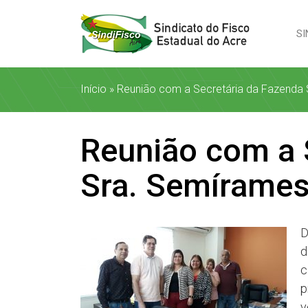
SI
Início
»
Reunião com a Secretária da Fazenda 
Reunião com a 
Sra. Semírames
D
d
c
p
v