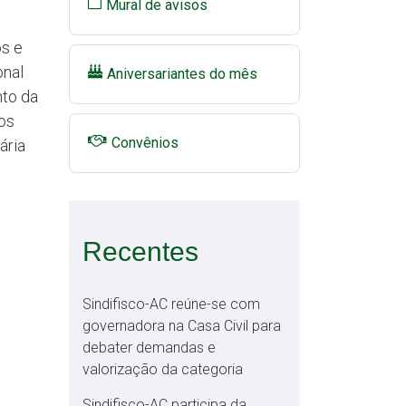
Mural de avisos
os e
onal
Aniversariantes do mês
nto da
ros
Convênios
ária
Recentes
Sindifisco-AC reúne-se com
governadora na Casa Civil para
debater demandas e
valorização da categoria
Sindifisco-AC participa da