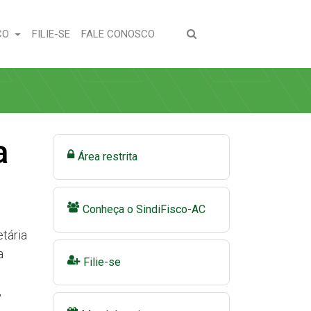
(CURRENT)
(CURRENT)
CO
FILIE-SE
FALE CONOSCO
a
Área restrita
Conheça o SindiFisco-AC
etária
a
Filie-se
,