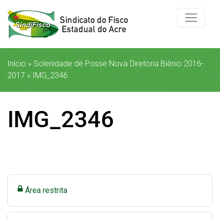
Início
»
Solenidade de Posse Nova Diretoria Biênio 2016-
2017
»
IMG_2346
IMG_2346
Área restrita