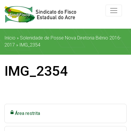
Início
»
Solenidade de Posse Nova Diretoria Biênio 2016-
2017
»
IMG_2354
IMG_2354
Área restrita