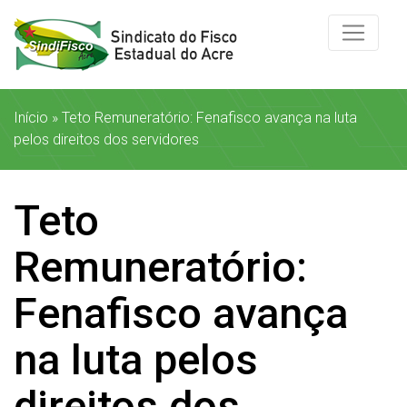
Início
»
Teto Remuneratório: Fenafisco avança na luta
pelos direitos dos servidores
Teto
Remuneratório:
Fenafisco avança
na luta pelos
direitos dos