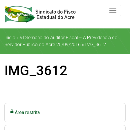
Início
»
VI Semana do Auditor Fiscal – A Previdência do
Servidor Público do Acre 20/09/2016
»
IMG_3612
IMG_3612
Área restrita