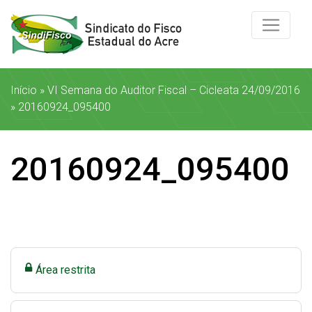
Início
»
VI Semana do Auditor Fiscal – Cicleata 24/09/2016
»
20160924_095400
20160924_095400
Área restrita