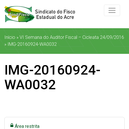
Início
»
VI Semana do Auditor Fiscal – Cicleata 24/09/2016
»
IMG-20160924-WA0032
IMG-20160924-
WA0032
Área restrita