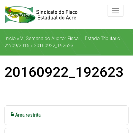
Início
»
VI Semana do Auditor Fiscal – Estado Tributário
22/09/2016
»
20160922_192623
20160922_192623
Área restrita