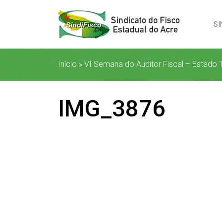
SI
Início
»
VI Semana do Auditor Fiscal – Estado 
IMG_3876