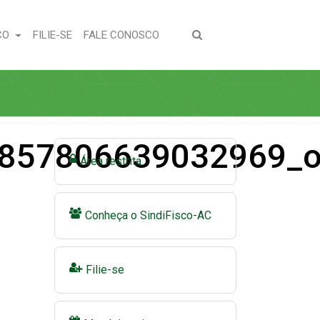
(CURRENT)
(CURRENT)
CO
FILIE-SE
FALE CONOSCO
857806639032969_
Área restrita
Conheça o SindiFisco-AC
Filie-se